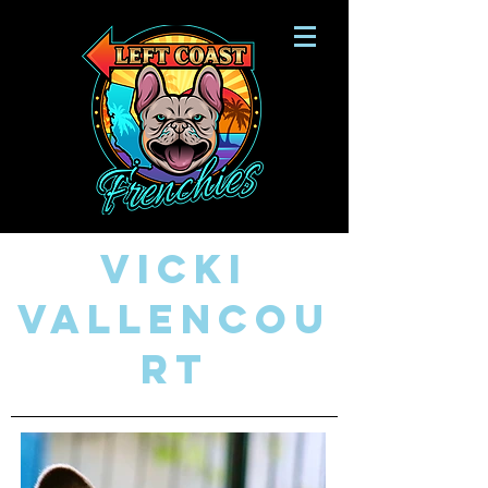
vicki
vallencou
rt